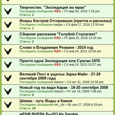
Творчество. "Экспедиция во мрак"
Последнее сообщение
KBS
«
Пт мар 04, 2016 7:16 pm
Ответы:
2
Искры Костров Отгоревших (притчи и рассказы)
Последнее сообщение
pegas
«
Сб фев 27, 2016 12:59 am
Ответы:
1
Сборник рассказов "Голубой Сталагмит"
Последнее сообщение
KBS
«
Пт фев 26, 2016 10:26 am
Ответы:
2
Слово о Владимире Резване - 2014 год
Последнее сообщение
KBS
«
Сб янв 24, 2015 10:59 am
Просто одна Экспедиция или Сумган-1976
Последнее сообщение
KBS
«
Сб янв 24, 2015 10:27 am
Великий Пост в ущелье Зарка Майн - 27-29
сентября 2009 года
Последнее сообщение
Namor
«
Сб окт 31, 2009 10:59 pm
Новый год на вади Карак - 19-20 сентября 2009
Последнее сообщение
Namor
«
Пт окт 16, 2009 7:09 pm
Ответы:
6
Шемах - путь Воды и Камня
Последнее сообщение
inn_chi
«
Вс сен 27, 2009 6:39 pm
Ответы:
10
мЕНЯ ВЧЕРА БыЛО На Smokie