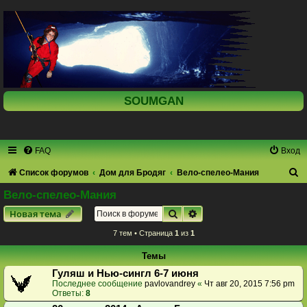
SOUMGAN
FAQ
Вход
П
Список форумов
Дом для Бродяг
Вело-спелео-Мания
о
Вело-спелео-Мания
и
Поиск
Расширенный поиск
Новая тема
с
7 тем • Страница
1
из
1
к
Темы
Гуляш и Нью-сингл 6-7 июня
Последнее сообщение
pavlovandrey
«
Чт авг 20, 2015 7:56 pm
Ответы:
8