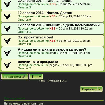
20 апреля 2014 - Алон а-Галиль
Последнее сообщение
KBS
«
Вт апр 22, 2014 5:33 am
Ответы:
3
12 апреля 2014 - Нахаль Даатон
Последнее сообщение
KBS
«
Сб апр 19, 2014 6:35 am
Ответы:
9
12 апреля 2013-Шимшит на День Космонавтики
Последнее сообщение
KBS
«
Сб апр 13, 2013 10:02 am
Ответы:
1
Эх, прокатиться бы!
Последнее сообщение
KBS
«
Вс ноя 18, 2012 1:16 pm
Ответы:
8
А нужна ли эта хата в старом качестве?
Последнее сообщение
gyuri
«
Вс дек 11, 2011 5:24 pm
Ответы:
6
велики - это прекрасно
Последнее сообщение
pegas
«
Пт дек 10, 2010 3:39 pm
Ответы:
2
Новая тема
7 тем • Страница
1
из
1
Перейти
Права доступа
Вы
не можете
начинать темы