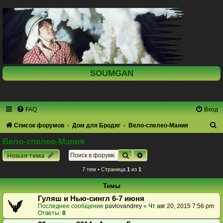
SOUMGAN
FAQ
Вход
П
Список форумов
Дом для Бродяг
Вело-спелео-Мания
о
Вело-спелео-Мания
и
Поиск
Расширенный поиск
Новая тема
с
7 тем • Страница
1
из
1
к
Темы
Гуляш и Нью-сингл 6-7 июня
Последнее сообщение
pavlovandrey
«
Чт авг 20, 2015 7:56 pm
Ответы:
8