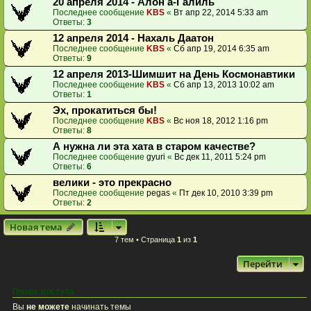
20 апреля 2014 - Алон а-Галиль
Последнее сообщение
KBS
«
Вт апр 22, 2014 5:33 am
Ответы:
3
12 апреля 2014 - Нахаль Даатон
Последнее сообщение
KBS
«
Сб апр 19, 2014 6:35 am
Ответы:
9
12 апреля 2013-Шимшит на День Космонавтики
Последнее сообщение
KBS
«
Сб апр 13, 2013 10:02 am
Ответы:
1
Эх, прокатиться бы!
Последнее сообщение
KBS
«
Вс ноя 18, 2012 1:16 pm
Ответы:
8
А нужна ли эта хата в старом качестве?
Последнее сообщение
gyuri
«
Вс дек 11, 2011 5:24 pm
Ответы:
6
велики - это прекрасно
Последнее сообщение
pegas
«
Пт дек 10, 2010 3:39 pm
Ответы:
2
Новая тема
7 тем • Страница
1
из
1
Перейти
Права доступа
Вы
не можете
начинать темы