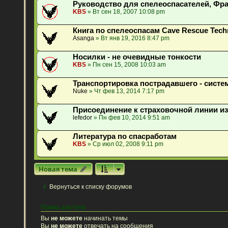
Руководство для спелеоспасателей, Фр
KBS
» Вт сен 18, 2007 10:08 pm
Книга по спелеоспасам Cave Rescue Techni
Asanga
» Вт янв 19, 2016 8:47 pm
Носилки - не очевидные тонкости
KBS
» Пн сен 15, 2008 10:03 am
Транспортировка пострадавшего - систе
Nuke
» Чт фев 13, 2014 7:17 pm
Присоединение к страховочной линии и
lefedor
» Пн фев 10, 2014 9:51 am
Литература по спасработам
KBS
» Ср июл 02, 2008 9:11 pm
Новая тема
Вернуться к списку форумов
Права доступа
Вы
не можете
начинать темы
Вы
не можете
отвечать на сообщения