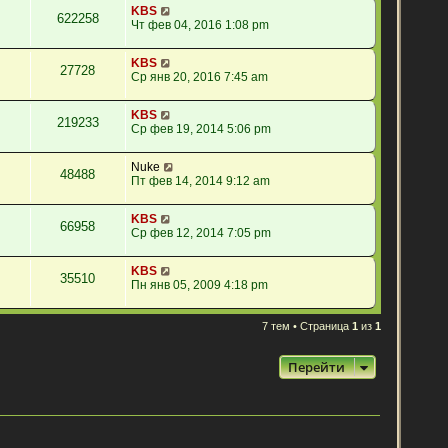
KBS
622258
Чт фев 04, 2016 1:08 pm
KBS
27728
Ср янв 20, 2016 7:45 am
KBS
219233
Ср фев 19, 2014 5:06 pm
Nuke
48488
Пт фев 14, 2014 9:12 am
KBS
66958
Ср фев 12, 2014 7:05 pm
KBS
35510
Пн янв 05, 2009 4:18 pm
7 тем • Страница
1
из
1
Перейти