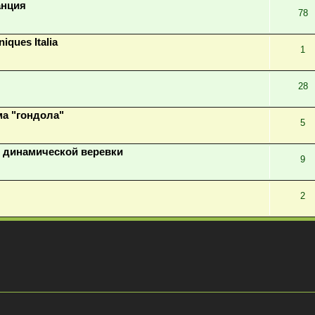
анция
78
ques Italia
1
28
ма "гондола"
5
з динамической веревки
9
2