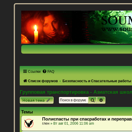
Ссылки
FAQ
Список форумов
Безопасность и Спасательные работы
Групповая транспортировка - Азиатская шко
Поиск
Расширенный 
Новая тема
Темы
Полиспасты при спасработах и переправ
глен
» Вт авг 01, 2006 11:06 am