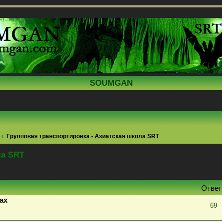
SOUMGAN
Групповая транспортировка - Азиатская школа SRT
ла SRT
поиск
Отве
ах
69