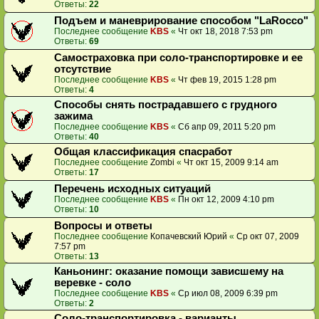
Ответы:
22
Подъем и маневрирование способом "LaRocco"
Последнее сообщение
KBS
«
Чт окт 18, 2018 7:53 pm
Ответы:
69
Самостраховка при соло-транспортировке и ее
отсутствие
Последнее сообщение
KBS
«
Чт фев 19, 2015 1:28 pm
Ответы:
4
Способы снять пострадавшего с грудного
зажима
Последнее сообщение
KBS
«
Сб апр 09, 2011 5:20 pm
Ответы:
40
Общая классификация спасработ
Последнее сообщение
Zombi
«
Чт окт 15, 2009 9:14 am
Ответы:
17
Перечень исходных ситуаций
Последнее сообщение
KBS
«
Пн окт 12, 2009 4:10 pm
Ответы:
10
Вопросы и ответы
Последнее сообщение
Копачевский Юрий
«
Ср окт 07, 2009
7:57 pm
Ответы:
13
Каньонинг: оказание помощи зависшему на
веревке - соло
Последнее сообщение
KBS
«
Ср июл 08, 2009 6:39 pm
Ответы:
2
Соло-транспортировка - варианты