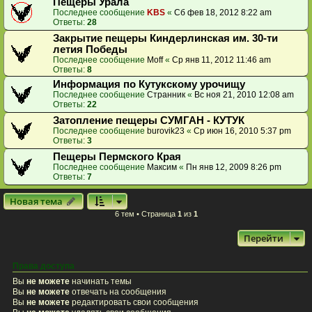
Пещеры Урала
Последнее сообщение
KBS
«
Сб фев 18, 2012 8:22 am
Ответы:
28
Закрытие пещеры Киндерлинская им. 30-ти
летия Победы
Последнее сообщение
Moff
«
Ср янв 11, 2012 11:46 am
Ответы:
8
Информация по Кутукскому урочищу
Последнее сообщение
Странник
«
Вс ноя 21, 2010 12:08 am
Ответы:
22
Затопление пещеры СУМГАН - КУТУК
Последнее сообщение
burovik23
«
Ср июн 16, 2010 5:37 pm
Ответы:
3
Пещеры Пермского Края
Последнее сообщение
Максим
«
Пн янв 12, 2009 8:26 pm
Ответы:
7
Новая тема
6 тем • Страница
1
из
1
Перейти
Права доступа
Вы
не можете
начинать темы
Вы
не можете
отвечать на сообщения
Вы
не можете
редактировать свои сообщения