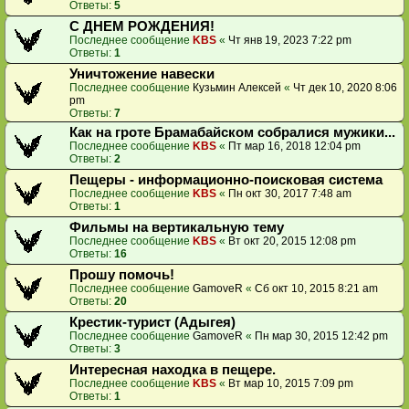
Ответы:
5
С ДНЕМ РОЖДЕНИЯ!
Последнее сообщение
KBS
«
Чт янв 19, 2023 7:22 pm
Ответы:
1
Уничтожение навески
Последнее сообщение
Кузьмин Алексей
«
Чт дек 10, 2020 8:06
pm
Ответы:
7
Как на гроте Брамабайском собралися мужики...
Последнее сообщение
KBS
«
Пт мар 16, 2018 12:04 pm
Ответы:
2
Пещеры - информационно-поисковая система
Последнее сообщение
KBS
«
Пн окт 30, 2017 7:48 am
Ответы:
1
Фильмы на вертикальную тему
Последнее сообщение
KBS
«
Вт окт 20, 2015 12:08 pm
Ответы:
16
Прошу помочь!
Последнее сообщение
GamoveR
«
Сб окт 10, 2015 8:21 am
Ответы:
20
Крестик-турист (Адыгея)
Последнее сообщение
GamoveR
«
Пн мар 30, 2015 12:42 pm
Ответы:
3
Интересная находка в пещере.
Последнее сообщение
KBS
«
Вт мар 10, 2015 7:09 pm
Ответы:
1