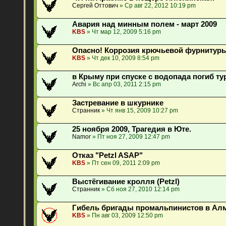
Сергей Оттович
» Ср авг 22, 2012 10:19 pm
Авария над минным полем - март 2009
KBS
» Чт мар 12, 2009 5:16 pm
Опасно! Коррозия крючьевой фурнитуры
KBS
» Чт дек 10, 2009 8:54 pm
в Крыму при спуске с водопада погиб ту
Archi
» Вс апр 03, 2011 2:15 pm
Застревание в шкурнике
Странник
» Чт янв 15, 2009 10:27 pm
25 ноября 2009, Трагедия в Юте.
Namor
» Пт ноя 27, 2009 12:47 pm
Отказ "Petzl ASAP"
KBS
» Пт сен 09, 2011 2:09 pm
Выстёгивание кролля (Petzl)
Странник
» Сб ноя 27, 2010 12:14 pm
Гибель бригады промальпинистов в Ал
KBS
» Пн авг 03, 2009 12:50 pm