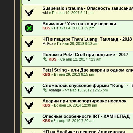
Suspension trauma - Опасность зависани
wbl
» Пн фев 19, 2007 5:41 pm
Внимание! Узел на конце веревки...
KBS
» Пт янв 04, 2008 1:39 pm
ЧП в пещере Tham Luang, Таиланд - 2018
Mr.Fox
» Пт июн 29, 2018 9:12 am
Поломка Petzl Croll при подъеме - 2017
KBS
» Ср апр 12, 2017 7:23 am
Petzl String - или Две аварии в одном кл
KBS
» Вт янв 29, 2013 8:15 pm
Сломалось спусковое фирмы "Kong" - "
Asanga
» Чт мар 15, 2012 12:25 pm
Аварии при транспортировке носилок
KBS
» Вс фев 16, 2014 12:39 pm
Опасные особенности IRT - КАМНЕПАД
KBS
» Чт апр 15, 2010 7:20 am
ЧП на Арабике в пещере Илюхинская.