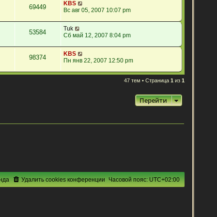
KBS
69449
Вс авг 05, 2007 10:07 pm
Tuk
53584
Сб май 12, 2007 8:04 pm
KBS
98374
Пн янв 22, 2007 12:50 pm
47 тем • Страница
1
из
1
Перейти
нда
Удалить cookies конференции
Часовой пояс:
UTC+02:00