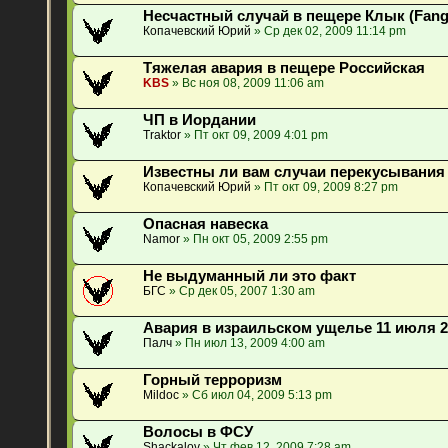
Несчастный случай в пещере Клык (Fang,
Копачевский Юрий
» Ср дек 02, 2009 11:14 pm
Тяжелая авария в пещере Российская
KBS
» Вс ноя 08, 2009 11:06 am
ЧП в Иордании
Traktor
» Пт окт 09, 2009 4:01 pm
Известны ли вам случаи перекусывания
Копачевский Юрий
» Пт окт 09, 2009 8:27 pm
Опасная навеска
Namor
» Пн окт 05, 2009 2:55 pm
Не выдуманный ли это факт
БГС
» Ср дек 05, 2007 1:30 am
Авария в израильском ущелье 11 июля 2
Палч
» Пн июл 13, 2009 4:00 am
Горный терроризм
Mildoc
» Сб июл 04, 2009 5:13 pm
Волосы в ФСУ
Shackalov
» Чт фев 12, 2009 7:28 am