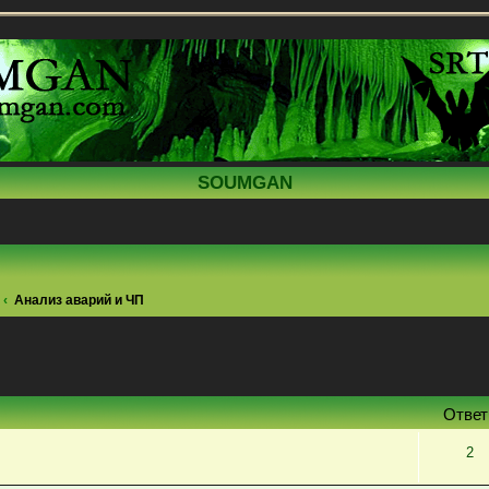
SOUMGAN
Анализ аварий и ЧП
поиск
Отве
2