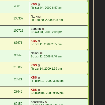
KBS
48018
Пт дек 04, 2009 8:57 am
Палч
138307
Пт ноя 20, 2009 8:25 am
Ворона
100715
Сб окт 31, 2009 2:09 pm
KBS
67671
Вс окт 11, 2009 2:05 pm
Namor
98569
Вс окт 11, 2009 8:40 am
KBS
213866
Пт авг 14, 2009 1:59 pm
KBS
26521
Пн июл 13, 2009 3:36 pm
KBS
27646
Сб июл 04, 2009 9:15 pm
Shackalov
62159