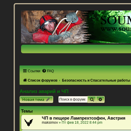
Ссылки
FAQ
Список форумов
Безопасность и Спасательные работы
Анализ аварий и ЧП
Поиск
Расширенный 
Новая тема
Темы
ЧП в пещере Лампрехтсофен, Австрия
maksimov
» Пт фев 18, 2022 8:44 pm