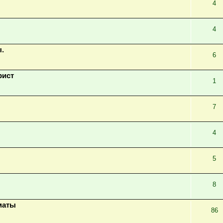
4
4
.
6
рист
1
7
4
5
8
маты
86