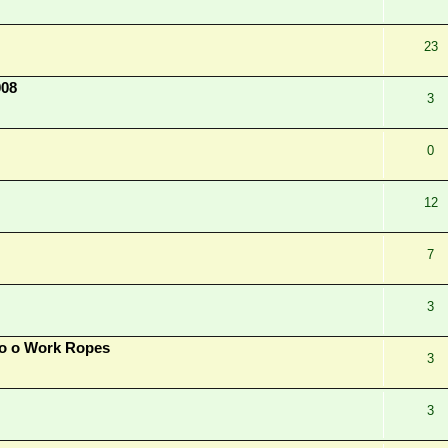
23
008
3
0
12
7
3
о о Work Ropes
3
3