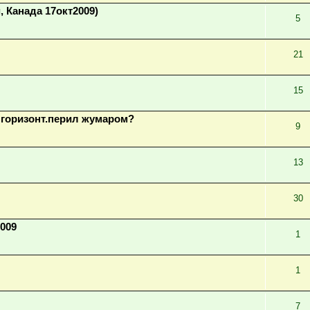
 Канада 17окт2009)
5
21
15
 горизонт.перил жумаром?
9
13
30
009
1
1
7