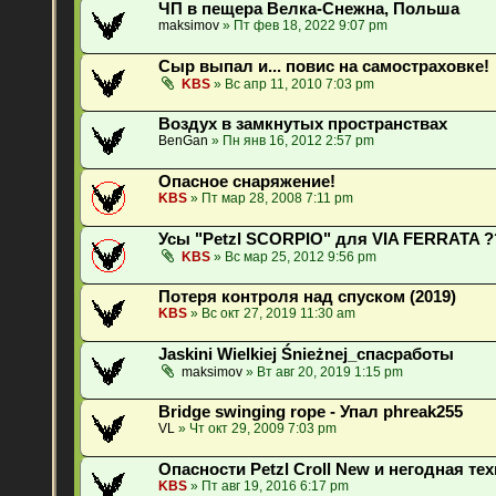
ЧП в пещера Велка-Снежна, Польша
maksimov
» Пт фев 18, 2022 9:07 pm
Сыр выпал и... повис на самостраховке!
KBS
» Вс апр 11, 2010 7:03 pm
Воздух в замкнутых пространствах
BenGan
» Пн янв 16, 2012 2:57 pm
Опасное снаряжение!
KBS
» Пт мар 28, 2008 7:11 pm
Усы "Petzl SCORPIO" для VIA FERRATA ?
KBS
» Вс мар 25, 2012 9:56 pm
Потеря контроля над спуском (2019)
KBS
» Вс окт 27, 2019 11:30 am
Jaskini Wielkiej Śnieżnej_спасработы
maksimov
» Вт авг 20, 2019 1:15 pm
Вridge swinging rope - Упал phreak255
VL
» Чт окт 29, 2009 7:03 pm
Опасности Petzl Croll New и негодная т
KBS
» Пт авг 19, 2016 6:17 pm