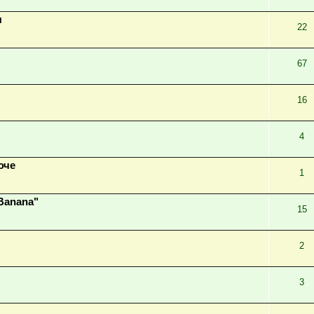
я
22
67
16
4
юче
1
Banana"
15
2
3