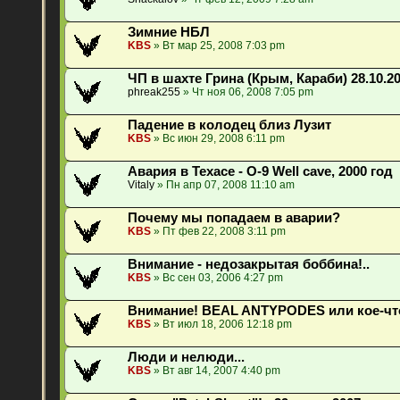
Зимние НБЛ
KBS
» Вт мар 25, 2008 7:03 pm
ЧП в шахте Грина (Крым, Караби) 28.10.2
phreak255
» Чт ноя 06, 2008 7:05 pm
Падение в колодец близ Лузит
KBS
» Вс июн 29, 2008 6:11 pm
Авария в Техасе - O-9 Well cave, 2000 год
Vitaly
» Пн апр 07, 2008 11:10 am
Почему мы попадаем в аварии?
KBS
» Пт фев 22, 2008 3:11 pm
Внимание - недозакрытая боббина!..
KBS
» Вс сен 03, 2006 4:27 pm
Внимание! BEAL ANTYPODES или кое-чт
KBS
» Вт июл 18, 2006 12:18 pm
Люди и нелюди...
KBS
» Вт авг 14, 2007 4:40 pm