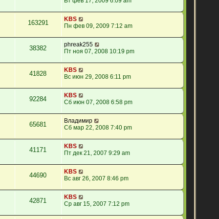
Вт фев 17, 2009 6:09 am
KBS
163291
Пн фев 09, 2009 7:12 am
phreak255
38382
Пт ноя 07, 2008 10:19 pm
KBS
41828
Вс июн 29, 2008 6:11 pm
KBS
92284
Сб июн 07, 2008 6:58 pm
Владимир
65681
Сб мар 22, 2008 7:40 pm
KBS
41171
Пт дек 21, 2007 9:29 am
KBS
44690
Вс авг 26, 2007 8:46 pm
KBS
42871
Ср авг 15, 2007 7:12 pm