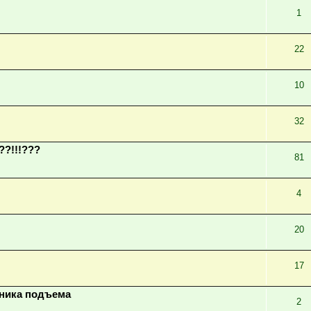
1
22
10
32
??!!!???
81
4
20
17
ехника подъема
2