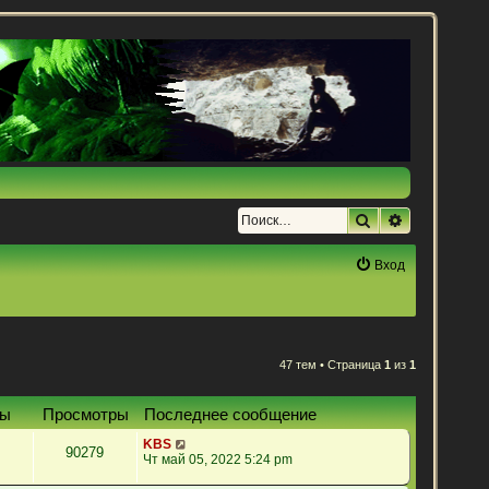
Поиск
Расширенн
Вход
47 тем • Страница
1
из
1
ты
Просмотры
Последнее сообщение
KBS
90279
Чт май 05, 2022 5:24 pm