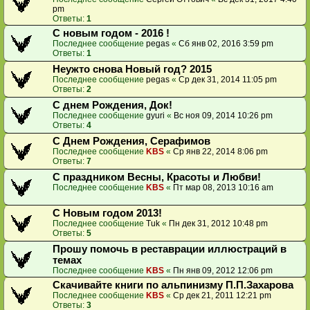
pm
Ответы:
1
C новым годом - 2016 !
Последнее сообщение
pegas
«
Сб янв 02, 2016 3:59 pm
Ответы:
1
Неужто снова Новый год? 2015
Последнее сообщение
pegas
«
Ср дек 31, 2014 11:05 pm
Ответы:
2
C днем Рождения, Док!
Последнее сообщение
gyuri
«
Вс ноя 09, 2014 10:26 pm
Ответы:
4
С Днем Рождения, Серафимов
Последнее сообщение
KBS
«
Ср янв 22, 2014 8:06 pm
Ответы:
7
С праздником Весны, Красоты и Любви!
Последнее сообщение
KBS
«
Пт мар 08, 2013 10:16 am
С Новым годом 2013!
Последнее сообщение
Tuk
«
Пн дек 31, 2012 10:48 pm
Ответы:
5
Прошу помочь в реставрации иллюстраций в
темах
Последнее сообщение
KBS
«
Пн янв 09, 2012 12:06 pm
Скачивайте книги по альпинизму П.П.Захарова
Последнее сообщение
KBS
«
Ср дек 21, 2011 12:21 pm
Ответы:
3