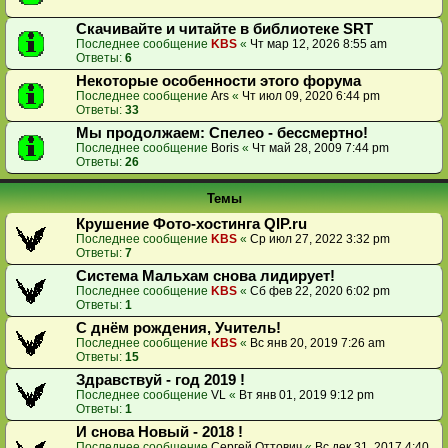
Скачивайте и читайте в библиотеке SRT
Последнее сообщение
KBS
«
Чт мар 12, 2026 8:55 am
Ответы:
6
Некоторые особенности этого форума
Последнее сообщение
Ars
«
Чт июл 09, 2020 6:44 pm
Ответы:
33
Мы продолжаем: Спелео - бессмертно!
Последнее сообщение
Boris
«
Чт май 28, 2009 7:44 pm
Ответы:
26
Темы
Крушение Фото-хостинга QIP.ru
Последнее сообщение
KBS
«
Ср июл 27, 2022 3:32 pm
Ответы:
7
Система Мальхам снова лидирует!
Последнее сообщение
KBS
«
Сб фев 22, 2020 6:02 pm
Ответы:
1
С днём рождения, Учитель!
Последнее сообщение
KBS
«
Вс янв 20, 2019 7:26 am
Ответы:
15
Здравствуй - год 2019 !
Последнее сообщение
VL
«
Вт янв 01, 2019 9:12 pm
Ответы:
1
И снова Новый - 2018 !
Последнее сообщение
Сергей Оттович
«
Вс дек 31, 2017 4:40