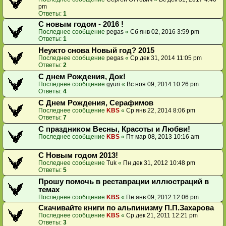
pm
Ответы:
1
C новым годом - 2016 !
Последнее сообщение
pegas
«
Сб янв 02, 2016 3:59 pm
Ответы:
1
Неужто снова Новый год? 2015
Последнее сообщение
pegas
«
Ср дек 31, 2014 11:05 pm
Ответы:
2
C днем Рождения, Док!
Последнее сообщение
gyuri
«
Вс ноя 09, 2014 10:26 pm
Ответы:
4
С Днем Рождения, Серафимов
Последнее сообщение
KBS
«
Ср янв 22, 2014 8:06 pm
Ответы:
7
С праздником Весны, Красоты и Любви!
Последнее сообщение
KBS
«
Пт мар 08, 2013 10:16 am
С Новым годом 2013!
Последнее сообщение
Tuk
«
Пн дек 31, 2012 10:48 pm
Ответы:
5
Прошу помочь в реставрации иллюстраций в
темах
Последнее сообщение
KBS
«
Пн янв 09, 2012 12:06 pm
Скачивайте книги по альпинизму П.П.Захарова
Последнее сообщение
KBS
«
Ср дек 21, 2011 12:21 pm
Ответы:
3