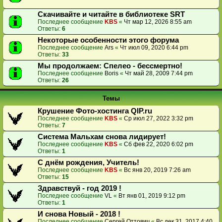
Скачивайте и читайте в библиотеке SRT
Последнее сообщение
KBS
«
Чт мар 12, 2026 8:55 am
Ответы:
6
Некоторые особенности этого форума
Последнее сообщение
Ars
«
Чт июл 09, 2020 6:44 pm
Ответы:
33
Мы продолжаем: Спелео - бессмертно!
Последнее сообщение
Boris
«
Чт май 28, 2009 7:44 pm
Ответы:
26
Темы
Крушение Фото-хостинга QIP.ru
Последнее сообщение
KBS
«
Ср июл 27, 2022 3:32 pm
Ответы:
7
Система Мальхам снова лидирует!
Последнее сообщение
KBS
«
Сб фев 22, 2020 6:02 pm
Ответы:
1
С днём рождения, Учитель!
Последнее сообщение
KBS
«
Вс янв 20, 2019 7:26 am
Ответы:
15
Здравствуй - год 2019 !
Последнее сообщение
VL
«
Вт янв 01, 2019 9:12 pm
Ответы:
1
И снова Новый - 2018 !
Последнее сообщение
Сергей Оттович
«
Вс дек 31, 2017 4:40