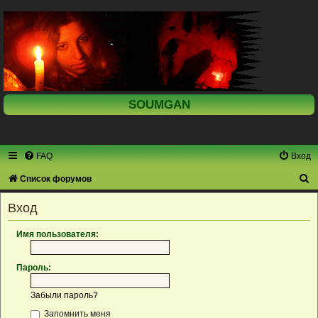
SOUMGAN
FAQ
Вход
П
Список форумов
о
Вход
и
с
Имя пользователя:
к
Пароль:
Забыли пароль?
Запомнить меня