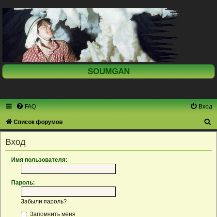
SOUMGAN
FAQ
Вход
П
Список форумов
о
Вход
и
с
Имя пользователя:
к
Пароль:
Забыли пароль?
Запомнить меня