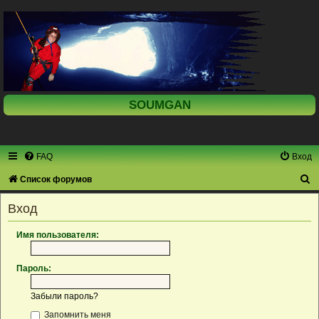
SOUMGAN
FAQ
Вход
П
Список форумов
о
Вход
и
с
Имя пользователя:
к
Пароль:
Забыли пароль?
Запомнить меня