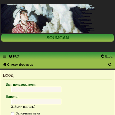
SOUMGAN
FAQ
Вход
П
Список форумов
о
Вход
и
с
Имя пользователя:
к
Пароль:
Забыли пароль?
Запомнить меня