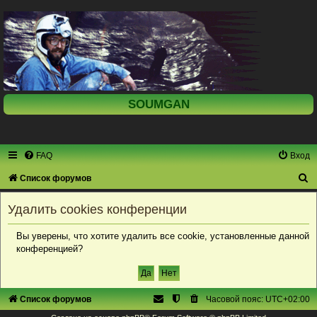
SOUMGAN
FAQ
Вход
П
Список форумов
о
Удалить cookies конференции
и
с
Вы уверены, что хотите удалить все cookie, установленные данной
конференцией?
к
Список форумов
Часовой пояс:
UTC+02:00