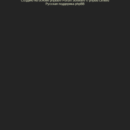
Создано на основе
phpBB
® Forum Software © phpBB Limited
Русская поддержка phpBB