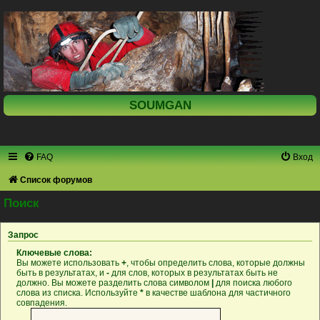
SOUMGAN
FAQ
Вход
Список форумов
Поиск
Запрос
Ключевые слова:
Вы можете использовать
+
, чтобы определить слова, которые должны
быть в результатах, и
-
для слов, которых в результатах быть не
должно. Вы можете разделить слова символом
|
для поиска любого
слова из списка. Используйте
*
в качестве шаблона для частичного
совпадения.