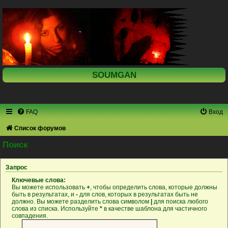
SOUMGAN
FAQ
Вход
Список форумов
Поиск
Запрос
Ключевые слова:
Вы можете использовать
+
, чтобы определить слова, которые должны
быть в результатах, и
-
для слов, которых в результатах быть не
должно. Вы можете разделить слова символом
|
для поиска любого
слова из списка. Используйте
*
в качестве шаблона для частичного
совпадения.