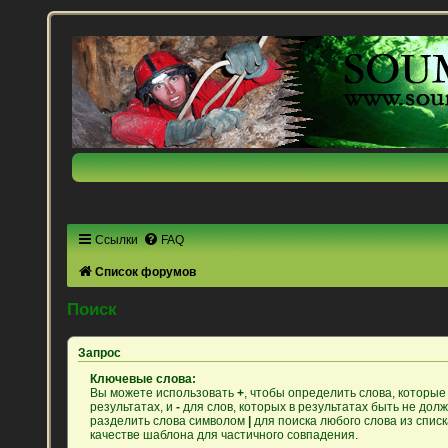
Ссылки
FAQ
Список форумов
Поиск
Запрос
Ключевые слова:
Вы можете использовать
+
, чтобы определить слова, которые
результатах, и
-
для слов, которых в результатах быть не дол
разделить слова символом
|
для поиска любого слова из спис
качестве шаблона для частичного совпадения.