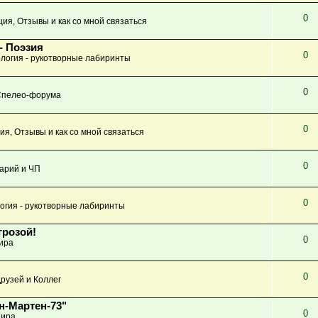
0
ция, Отзывы и как со мной связаться
- Поэзия
0
логия - рукотворные лабиринты
0
Спелео-форума
0
ия, Отзывы и как со мной связаться
0
арий и ЧП
0
огия - рукотворные лабиринты
грозой!
0
ира
0
рузей и Коллег
н-Мартен-73"
0
ира