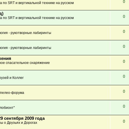
0
а по SRT и вертикальной технике на русском
д)
0
а по SRT и вертикальной технике на русском
0
огия - рукотворные лабиринты
0
огия - рукотворные лабиринты
жения
0
ое спасательное снаряжение
0
узей и Коллег
0
Спелео-форума
0
глобионт"
9 сентября 2009 года
0
зы о Друзьях и Дорогах