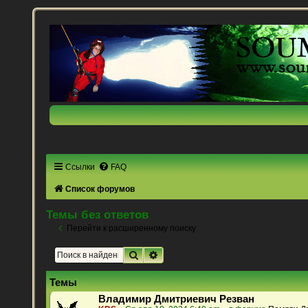
Ссылки
FAQ
Список форумов
Темы без ответов
Перейти к расширенному поиску
Поиск
Расширенный поиск
Темы
Владимир Дмитриевич Резван