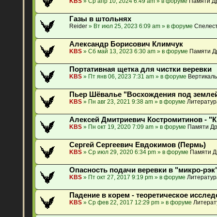
KBS
» Ср апр 10, 2024 6:49 am » в форуме
Памяти Др
Газы в штольнях
Reider
» Вт июл 25, 2023 6:09 am » в форуме
Спелест
Александр Борисович Климчук
KBS
» Сб май 13, 2023 6:30 am » в форуме
Памяти Д
Портативная щетка для чистки веревки
KBS
» Пт янв 06, 2023 7:31 am » в форуме
Вертикаль
Пьер Шёвалье "Восхождения под землей
KBS
» Пн авг 23, 2021 9:38 am » в форуме
Литератур
Алексей Дмитриевич Костромитинов - "
KBS
» Пн окт 19, 2020 7:09 am » в форуме
Памяти Др
Сергей Сергеевич Евдокимов (Пермь)
KBS
» Ср июл 29, 2020 6:34 pm » в форуме
Памяти Д
Опасность подачи веревки в "микро-рэк"
KBS
» Пт окт 27, 2017 9:19 pm » в форуме
Литератур
Падение в корем - теоретическое исслед
KBS
» Ср фев 22, 2017 12:29 pm » в форуме
Литерат