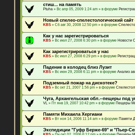
стиш... на память
Ptuha
» Вс апр 05, 2009 1:24 am » в форуме
Регистра
Новый спелео-спелестологический сайт 
KBS
» Сб авг 30, 2008 12:50 pm » в форуме
Спелесто
Как у нас зарегистрироваться
KBS
» Вс июл 27, 2008 6:30 pm » в форуме
Новости 
Как зарегистрироваться у нас
KBS
» Вс июл 27, 2008 6:29 pm » в форуме
Регистрац
Падение в колодец близ Лузит
KBS
» Вс июн 29, 2008 6:11 pm » в форуме
Анализ ав
Подземный пожар на дискотеке?
KBS
» Вс окт 21, 2007 1:56 pm » в форуме
Спелестол
Чуга, Архангельская обл.--пещеры под у
VL
» Пт янв 19, 2007 10:42 pm » в форуме
Пещеры М
Памяти Михаила Хергиани
KBS
» Вт ноя 14, 2006 11:14 am » в форуме
Памяти Д
Экспедиции "Гуфр Берже-69" и "Пьер-Се
KBS
» Пн окт 02, 2006 6:12 pm » в форуме
Пещеры М