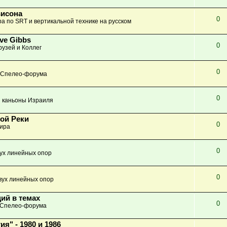
висона
0
а по SRT и вертикальной технике на русском
ve Gibbs
0
узей и Коллег
0
 Спелео-форума
0
 каньоны Израиля
ной Реки
0
ира
0
вух линейных опор
0
вух линейных опор
ий в темах
0
 Спелео-форума
" - 1980 и 1986