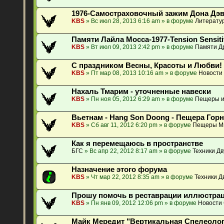
1976-Самостраховочный зажим Дона Дэ
KBS
» Вс июл 28, 2013 6:16 am » в форуме
Литератур
Памяти Лайла Мосса-1977-Tension Sensiti
KBS
» Вт июл 09, 2013 2:42 pm » в форуме
Памяти Др
С праздником Весны, Красоты и Любви!
KBS
» Пт мар 08, 2013 10:16 am » в форуме
Новости
Нахаль Тмарим - уточненные навески
KBS
» Пн ноя 05, 2012 6:29 am » в форуме
Пещеры и
Вьетнам - Hang Son Doong - Пещера Гор
KBS
» Сб авг 11, 2012 6:20 pm » в форуме
Пещеры М
Как я перемещаюсь в пространстве
БГС
» Вс апр 22, 2012 8:17 am » в форуме
Техники Д
Назначение этого форума
KBS
» Чт мар 22, 2012 8:35 am » в форуме
Техники Д
Прошу помочь в реставрации иллюстрац
KBS
» Пн янв 09, 2012 12:06 pm » в форуме
Новости
Майк Мередит "Вертикальная Спелеология