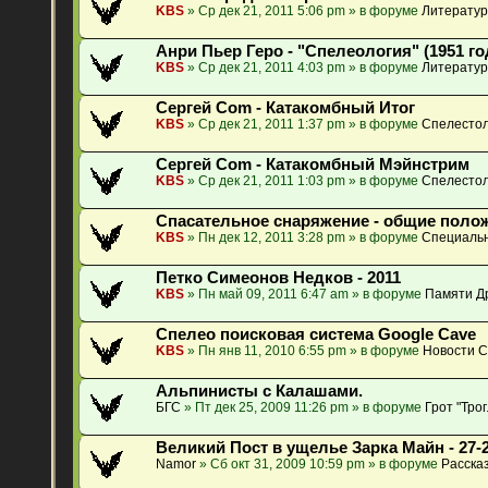
KBS
» Ср дек 21, 2011 5:06 pm » в форуме
Литератур
Анри Пьер Геро - "Спелеология" (1951 го
KBS
» Ср дек 21, 2011 4:03 pm » в форуме
Литератур
Сергей Com - Катакомбный Итог
KBS
» Ср дек 21, 2011 1:37 pm » в форуме
Спелестол
Сергей Com - Катакомбный Мэйнстрим
KBS
» Ср дек 21, 2011 1:03 pm » в форуме
Спелестол
Спасательное снаряжение - общие поло
KBS
» Пн дек 12, 2011 3:28 pm » в форуме
Специальн
Петко Симеонов Недков - 2011
KBS
» Пн май 09, 2011 6:47 am » в форуме
Памяти Др
Спелео поисковая система Google Cave
KBS
» Пн янв 11, 2010 6:55 pm » в форуме
Новости 
Альпинисты с Калашами.
БГС
» Пт дек 25, 2009 11:26 pm » в форуме
Грот "Тро
Великий Пост в ущелье Зарка Майн - 27-2
Namor
» Сб окт 31, 2009 10:59 pm » в форуме
Расска