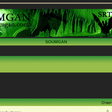
SOUMGAN
Отве
0