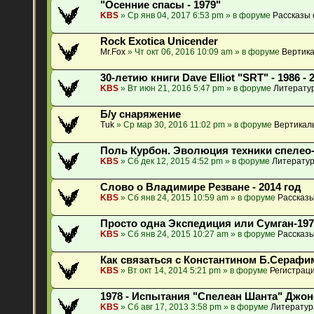
"Осенние спасы - 1979"
KBS
» Ср янв 04, 2017 6:53 pm » в форуме
Рассказы 
Rock Exotica Unicender
Mr.Fox
» Чт окт 06, 2016 10:09 am » в форуме
Вертика
30-летию книги Dave Elliot "SRT" - 1986 - 
KBS
» Вт июн 21, 2016 5:47 pm » в форуме
Литератур
Б/у снаряжение
Tuk
» Ср мар 30, 2016 11:02 pm » в форуме
Вертикал
Поль Курбон. Эволюция техники спелео
KBS
» Сб дек 12, 2015 4:52 pm » в форуме
Литератур
Слово о Владимире Резване - 2014 год
KBS
» Сб янв 24, 2015 10:59 am » в форуме
Рассказы
Просто одна Экспедиция или Сумган-197
KBS
» Сб янв 24, 2015 10:27 am » в форуме
Рассказы
Как связаться с Константином Б.Сераф
KBS
» Вт окт 14, 2014 5:21 pm » в форуме
Регистраци
1978 - Испытания "Спелеан Шанта" Джо
KBS
» Сб авг 17, 2013 3:58 pm » в форуме
Литератур