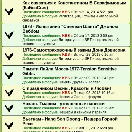
Как связаться с Константином Б.Серафимовым
(КаБээСыч)
Последнее сообщение
KBS
«
Вт окт 14, 2014 5:21 pm
Добавлено в форуме
Регистрация, Отзывы и как со мной
связаться
1978 - Испытания "Спелеан Шанта" Джоном
Веббом
Последнее сообщение
KBS
«
Сб авг 17, 2013 3:58 pm
Добавлено в форуме
Литература по SRT и вертикальной
технике на русском
1976-Самостраховочный зажим Дона Дэвисона
Последнее сообщение
KBS
«
Вс июл 28, 2013 6:16 am
Добавлено в форуме
Литература по SRT и вертикальной
технике на русском
Памяти Лайла Мосса-1977-Tension Sensitive
Gibbs
Последнее сообщение
KBS
«
Вт июл 09, 2013 2:42 pm
Добавлено в форуме
Памяти Друзей и Коллег
С праздником Весны, Красоты и Любви!
Последнее сообщение
KBS
«
Пт мар 08, 2013 10:16 am
Добавлено в форуме
Новости Спелео-форума
Нахаль Тмарим - уточненные навески
Последнее сообщение
KBS
«
Пн ноя 05, 2012 6:29 am
Добавлено в форуме
Пещеры и каньоны Израиля
Вьетнам - Hang Son Doong - Пещера Горной
Реки
Последнее сообщение
KBS
«
Сб авг 11, 2012 6:20 pm