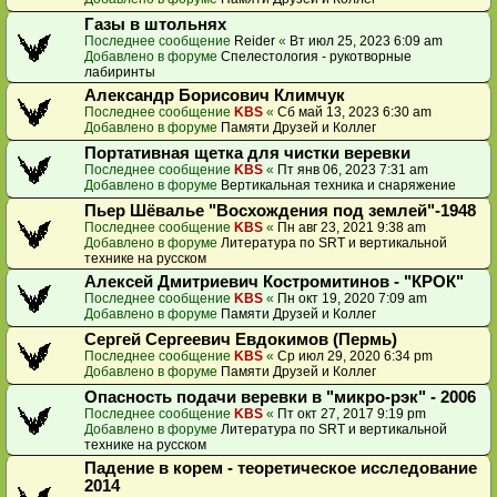
Газы в штольнях
Последнее сообщение
Reider
«
Вт июл 25, 2023 6:09 am
Добавлено в форуме
Спелестология - рукотворные
лабиринты
Александр Борисович Климчук
Последнее сообщение
KBS
«
Сб май 13, 2023 6:30 am
Добавлено в форуме
Памяти Друзей и Коллег
Портативная щетка для чистки веревки
Последнее сообщение
KBS
«
Пт янв 06, 2023 7:31 am
Добавлено в форуме
Вертикальная техника и снаряжение
Пьер Шёвалье "Восхождения под землей"-1948
Последнее сообщение
KBS
«
Пн авг 23, 2021 9:38 am
Добавлено в форуме
Литература по SRT и вертикальной
технике на русском
Алексей Дмитриевич Костромитинов - "КРОК"
Последнее сообщение
KBS
«
Пн окт 19, 2020 7:09 am
Добавлено в форуме
Памяти Друзей и Коллег
Сергей Сергеевич Евдокимов (Пермь)
Последнее сообщение
KBS
«
Ср июл 29, 2020 6:34 pm
Добавлено в форуме
Памяти Друзей и Коллег
Опасность подачи веревки в "микро-рэк" - 2006
Последнее сообщение
KBS
«
Пт окт 27, 2017 9:19 pm
Добавлено в форуме
Литература по SRT и вертикальной
технике на русском
Падение в корем - теоретическое исследование
2014