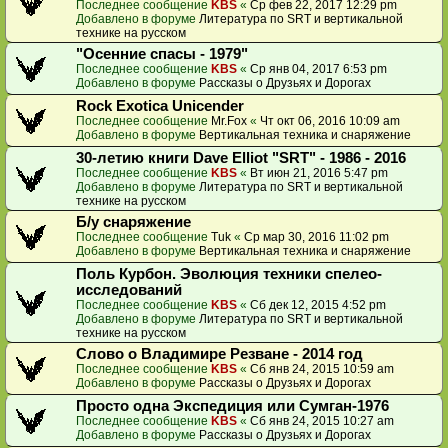
Последнее сообщение
KBS
«
Ср фев 22, 2017 12:29 pm
Добавлено в форуме
Литература по SRT и вертикальной
технике на русском
"Осенние спасы - 1979"
Последнее сообщение
KBS
«
Ср янв 04, 2017 6:53 pm
Добавлено в форуме
Рассказы о Друзьях и Дорогах
Rock Exotica Unicender
Последнее сообщение
Mr.Fox
«
Чт окт 06, 2016 10:09 am
Добавлено в форуме
Вертикальная техника и снаряжение
30-летию книги Dave Elliot "SRT" - 1986 - 2016
Последнее сообщение
KBS
«
Вт июн 21, 2016 5:47 pm
Добавлено в форуме
Литература по SRT и вертикальной
технике на русском
Б/у снаряжение
Последнее сообщение
Tuk
«
Ср мар 30, 2016 11:02 pm
Добавлено в форуме
Вертикальная техника и снаряжение
Поль Курбон. Эволюция техники спелео-
исследований
Последнее сообщение
KBS
«
Сб дек 12, 2015 4:52 pm
Добавлено в форуме
Литература по SRT и вертикальной
технике на русском
Слово о Владимире Резване - 2014 год
Последнее сообщение
KBS
«
Сб янв 24, 2015 10:59 am
Добавлено в форуме
Рассказы о Друзьях и Дорогах
Просто одна Экспедиция или Сумган-1976
Последнее сообщение
KBS
«
Сб янв 24, 2015 10:27 am
Добавлено в форуме
Рассказы о Друзьях и Дорогах