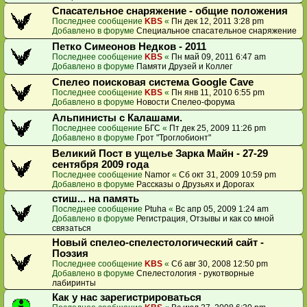
Спасательное снаряжение - общие положения
Последнее сообщение
KBS
«
Пн дек 12, 2011 3:28 pm
Добавлено в форуме
Специальное спасательное снаряжение
Петко Симеонов Недков - 2011
Последнее сообщение
KBS
«
Пн май 09, 2011 6:47 am
Добавлено в форуме
Памяти Друзей и Коллег
Спелео поисковая система Google Cave
Последнее сообщение
KBS
«
Пн янв 11, 2010 6:55 pm
Добавлено в форуме
Новости Спелео-форума
Альпинисты с Калашами.
Последнее сообщение
БГС
«
Пт дек 25, 2009 11:26 pm
Добавлено в форуме
Грот "Троглобионт"
Великий Пост в ущелье Зарка Майн - 27-29
сентября 2009 года
Последнее сообщение
Namor
«
Сб окт 31, 2009 10:59 pm
Добавлено в форуме
Рассказы о Друзьях и Дорогах
стиш... на память
Последнее сообщение
Ptuha
«
Вс апр 05, 2009 1:24 am
Добавлено в форуме
Регистрация, Отзывы и как со мной
связаться
Новый спелео-спелестологический сайт -
Поэзия
Последнее сообщение
KBS
«
Сб авг 30, 2008 12:50 pm
Добавлено в форуме
Спелестология - рукотворные
лабиринты
Как у нас зарегистрироваться