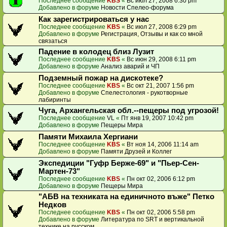
Последнее сообщение
KBS
«
Вс июл 27, 2008 6:30 pm
Добавлено в форуме
Новости Спелео-форума
Как зарегистрироваться у нас
Последнее сообщение
KBS
«
Вс июл 27, 2008 6:29 pm
Добавлено в форуме
Регистрация, Отзывы и как со мной
связаться
Падение в колодец близ Лузит
Последнее сообщение
KBS
«
Вс июн 29, 2008 6:11 pm
Добавлено в форуме
Анализ аварий и ЧП
Подземный пожар на дискотеке?
Последнее сообщение
KBS
«
Вс окт 21, 2007 1:56 pm
Добавлено в форуме
Спелестология - рукотворные
лабиринты
Чуга, Архангельская обл.--пещеры под угрозой!
Последнее сообщение
VL
«
Пт янв 19, 2007 10:42 pm
Добавлено в форуме
Пещеры Мира
Памяти Михаила Хергиани
Последнее сообщение
KBS
«
Вт ноя 14, 2006 11:14 am
Добавлено в форуме
Памяти Друзей и Коллег
Экспедиции "Гуфр Берже-69" и "Пьер-Сен-
Мартен-73"
Последнее сообщение
KBS
«
Пн окт 02, 2006 6:12 pm
Добавлено в форуме
Пещеры Мира
"АБВ на техниката на единичното въже" Петко
Недков
Последнее сообщение
KBS
«
Пн окт 02, 2006 5:58 pm
Добавлено в форуме
Литература по SRT и вертикальной
технике на русском