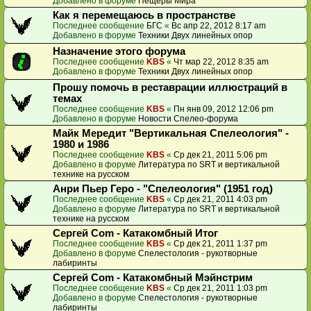
Добавлено в форуме
Пещеры Мира
Как я перемещаюсь в пространстве
Последнее сообщение
БГС
«
Вс апр 22, 2012 8:17 am
Добавлено в форуме
Техники Двух линейных опор
Назначение этого форума
Последнее сообщение
KBS
«
Чт мар 22, 2012 8:35 am
Добавлено в форуме
Техники Двух линейных опор
Прошу помочь в реставрации иллюстраций в
темах
Последнее сообщение
KBS
«
Пн янв 09, 2012 12:06 pm
Добавлено в форуме
Новости Спелео-форума
Майк Мередит "Вертикальная Спелеология" -
1980 и 1986
Последнее сообщение
KBS
«
Ср дек 21, 2011 5:06 pm
Добавлено в форуме
Литература по SRT и вертикальной
технике на русском
Анри Пьер Геро - "Спелеология" (1951 год)
Последнее сообщение
KBS
«
Ср дек 21, 2011 4:03 pm
Добавлено в форуме
Литература по SRT и вертикальной
технике на русском
Сергей Com - Катакомбный Итог
Последнее сообщение
KBS
«
Ср дек 21, 2011 1:37 pm
Добавлено в форуме
Спелестология - рукотворные
лабиринты
Сергей Com - Катакомбный Мэйнстрим
Последнее сообщение
KBS
«
Ср дек 21, 2011 1:03 pm
Добавлено в форуме
Спелестология - рукотворные
лабиринты