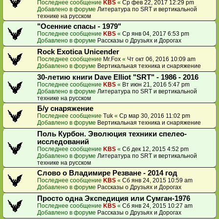
Последнее сообщение
KBS
«
Ср фев 22, 2017 12:29 pm
Добавлено в форуме
Литература по SRT и вертикальной
технике на русском
"Осенние спасы - 1979"
Последнее сообщение
KBS
«
Ср янв 04, 2017 6:53 pm
Добавлено в форуме
Рассказы о Друзьях и Дорогах
Rock Exotica Unicender
Последнее сообщение
Mr.Fox
«
Чт окт 06, 2016 10:09 am
Добавлено в форуме
Вертикальная техника и снаряжение
30-летию книги Dave Elliot "SRT" - 1986 - 2016
Последнее сообщение
KBS
«
Вт июн 21, 2016 5:47 pm
Добавлено в форуме
Литература по SRT и вертикальной
технике на русском
Б/у снаряжение
Последнее сообщение
Tuk
«
Ср мар 30, 2016 11:02 pm
Добавлено в форуме
Вертикальная техника и снаряжение
Поль Курбон. Эволюция техники спелео-
исследований
Последнее сообщение
KBS
«
Сб дек 12, 2015 4:52 pm
Добавлено в форуме
Литература по SRT и вертикальной
технике на русском
Слово о Владимире Резване - 2014 год
Последнее сообщение
KBS
«
Сб янв 24, 2015 10:59 am
Добавлено в форуме
Рассказы о Друзьях и Дорогах
Просто одна Экспедиция или Сумган-1976
Последнее сообщение
KBS
«
Сб янв 24, 2015 10:27 am
Добавлено в форуме
Рассказы о Друзьях и Дорогах