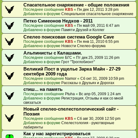
Спасательное снаряжение - общие положения
Последнее сообщение
KBS
«
Пн дек 12, 2011 3:28 pm
Добавлено в форуме
Специальное спасательное снаряжение
Петко Симеонов Недков - 2011
Последнее сообщение
KBS
«
Пн май 09, 2011 6:47 am
Добавлено в форуме
Памяти Друзей и Коллег
Спелео поисковая система Google Cave
Последнее сообщение
KBS
«
Пн янв 11, 2010 6:55 pm
Добавлено в форуме
Новости Спелео-форума
Альпинисты с Калашами.
Последнее сообщение
БГС
«
Пт дек 25, 2009 11:26 pm
Добавлено в форуме
Грот "Троглобионт"
Великий Пост в ущелье Зарка Майн - 27-29
сентября 2009 года
Последнее сообщение
Namor
«
Сб окт 31, 2009 10:59 pm
Добавлено в форуме
Рассказы о Друзьях и Дорогах
стиш... на память
Последнее сообщение
Ptuha
«
Вс апр 05, 2009 1:24 am
Добавлено в форуме
Регистрация, Отзывы и как со мной
связаться
Новый спелео-спелестологический сайт -
Поэзия
Последнее сообщение
KBS
«
Сб авг 30, 2008 12:50 pm
Добавлено в форуме
Спелестология - рукотворные
лабиринты
Как у нас зарегистрироваться