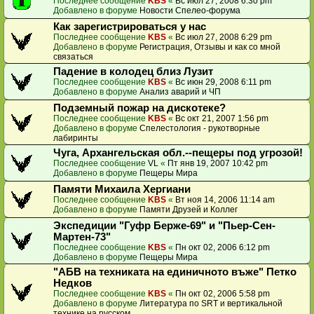
Последнее сообщение
KBS
«
Вс июл 27, 2008 6:30 pm
Добавлено в форуме
Новости Спелео-форума
Как зарегистрироваться у нас
Последнее сообщение
KBS
«
Вс июл 27, 2008 6:29 pm
Добавлено в форуме
Регистрация, Отзывы и как со мной
связаться
Падение в колодец близ Лузит
Последнее сообщение
KBS
«
Вс июн 29, 2008 6:11 pm
Добавлено в форуме
Анализ аварий и ЧП
Подземный пожар на дискотеке?
Последнее сообщение
KBS
«
Вс окт 21, 2007 1:56 pm
Добавлено в форуме
Спелестология - рукотворные
лабиринты
Чуга, Архангельская обл.--пещеры под угрозой!
Последнее сообщение
VL
«
Пт янв 19, 2007 10:42 pm
Добавлено в форуме
Пещеры Мира
Памяти Михаила Хергиани
Последнее сообщение
KBS
«
Вт ноя 14, 2006 11:14 am
Добавлено в форуме
Памяти Друзей и Коллег
Экспедиции "Гуфр Берже-69" и "Пьер-Сен-
Мартен-73"
Последнее сообщение
KBS
«
Пн окт 02, 2006 6:12 pm
Добавлено в форуме
Пещеры Мира
"АБВ на техниката на единичното въже" Петко
Недков
Последнее сообщение
KBS
«
Пн окт 02, 2006 5:58 pm
Добавлено в форуме
Литература по SRT и вертикальной
технике на русском