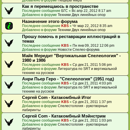
Добавлено в форуме
Пещеры Мира
Как я перемещаюсь в пространстве
Последнее сообщение
БГС
«
Вс апр 22, 2012 8:17 am
Добавлено в форуме
Техники Двух линейных опор
Назначение этого форума
Последнее сообщение
KBS
«
Чт мар 22, 2012 8:35 am
Добавлено в форуме
Техники Двух линейных опор
Прошу помочь в реставрации иллюстраций в
темах
Последнее сообщение
KBS
«
Пн янв 09, 2012 12:06 pm
Добавлено в форуме
Новости Спелео-форума
Майк Мередит "Вертикальная Спелеология" -
1980 и 1986
Последнее сообщение
KBS
«
Ср дек 21, 2011 5:06 pm
Добавлено в форуме
Литература по SRT и вертикальной
технике на русском
Анри Пьер Геро - "Спелеология" (1951 год)
Последнее сообщение
KBS
«
Ср дек 21, 2011 4:03 pm
Добавлено в форуме
Литература по SRT и вертикальной
технике на русском
Сергей Com - Катакомбный Итог
Последнее сообщение
KBS
«
Ср дек 21, 2011 1:37 pm
Добавлено в форуме
Спелестология - рукотворные
лабиринты
Сергей Com - Катакомбный Мэйнстрим
Последнее сообщение
KBS
«
Ср дек 21, 2011 1:03 pm
Добавлено в форуме
Спелестология - рукотворные
лабиринты