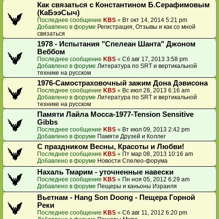
Как связаться с Константином Б.Серафимовым
(КаБээСыч)
Последнее сообщение
KBS
«
Вт окт 14, 2014 5:21 pm
Добавлено в форуме
Регистрация, Отзывы и как со мной
связаться
1978 - Испытания "Спелеан Шанта" Джоном
Веббом
Последнее сообщение
KBS
«
Сб авг 17, 2013 3:58 pm
Добавлено в форуме
Литература по SRT и вертикальной
технике на русском
1976-Самостраховочный зажим Дона Дэвисона
Последнее сообщение
KBS
«
Вс июл 28, 2013 6:16 am
Добавлено в форуме
Литература по SRT и вертикальной
технике на русском
Памяти Лайла Мосса-1977-Tension Sensitive
Gibbs
Последнее сообщение
KBS
«
Вт июл 09, 2013 2:42 pm
Добавлено в форуме
Памяти Друзей и Коллег
С праздником Весны, Красоты и Любви!
Последнее сообщение
KBS
«
Пт мар 08, 2013 10:16 am
Добавлено в форуме
Новости Спелео-форума
Нахаль Тмарим - уточненные навески
Последнее сообщение
KBS
«
Пн ноя 05, 2012 6:29 am
Добавлено в форуме
Пещеры и каньоны Израиля
Вьетнам - Hang Son Doong - Пещера Горной
Реки
Последнее сообщение
KBS
«
Сб авг 11, 2012 6:20 pm