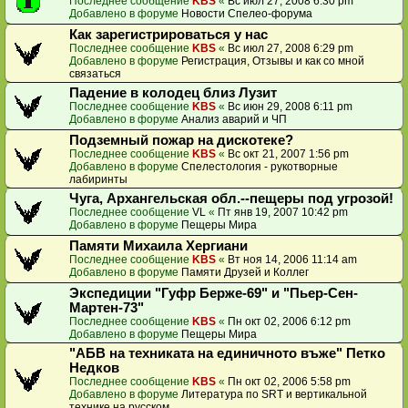
Последнее сообщение
KBS
«
Вс июл 27, 2008 6:30 pm
Добавлено в форуме
Новости Спелео-форума
Как зарегистрироваться у нас
Последнее сообщение
KBS
«
Вс июл 27, 2008 6:29 pm
Добавлено в форуме
Регистрация, Отзывы и как со мной
связаться
Падение в колодец близ Лузит
Последнее сообщение
KBS
«
Вс июн 29, 2008 6:11 pm
Добавлено в форуме
Анализ аварий и ЧП
Подземный пожар на дискотеке?
Последнее сообщение
KBS
«
Вс окт 21, 2007 1:56 pm
Добавлено в форуме
Спелестология - рукотворные
лабиринты
Чуга, Архангельская обл.--пещеры под угрозой!
Последнее сообщение
VL
«
Пт янв 19, 2007 10:42 pm
Добавлено в форуме
Пещеры Мира
Памяти Михаила Хергиани
Последнее сообщение
KBS
«
Вт ноя 14, 2006 11:14 am
Добавлено в форуме
Памяти Друзей и Коллег
Экспедиции "Гуфр Берже-69" и "Пьер-Сен-
Мартен-73"
Последнее сообщение
KBS
«
Пн окт 02, 2006 6:12 pm
Добавлено в форуме
Пещеры Мира
"АБВ на техниката на единичното въже" Петко
Недков
Последнее сообщение
KBS
«
Пн окт 02, 2006 5:58 pm
Добавлено в форуме
Литература по SRT и вертикальной
технике на русском