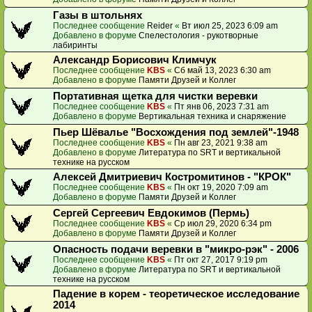
Газы в штольнях
Последнее сообщение
Reider
«
Вт июл 25, 2023 6:09 am
Добавлено в форуме
Спелестология - рукотворные
лабиринты
Александр Борисович Климчук
Последнее сообщение
KBS
«
Сб май 13, 2023 6:30 am
Добавлено в форуме
Памяти Друзей и Коллег
Портативная щетка для чистки веревки
Последнее сообщение
KBS
«
Пт янв 06, 2023 7:31 am
Добавлено в форуме
Вертикальная техника и снаряжение
Пьер Шёвалье "Восхождения под землей"-1948
Последнее сообщение
KBS
«
Пн авг 23, 2021 9:38 am
Добавлено в форуме
Литература по SRT и вертикальной
технике на русском
Алексей Дмитриевич Костромитинов - "КРОК"
Последнее сообщение
KBS
«
Пн окт 19, 2020 7:09 am
Добавлено в форуме
Памяти Друзей и Коллег
Сергей Сергеевич Евдокимов (Пермь)
Последнее сообщение
KBS
«
Ср июл 29, 2020 6:34 pm
Добавлено в форуме
Памяти Друзей и Коллег
Опасность подачи веревки в "микро-рэк" - 2006
Последнее сообщение
KBS
«
Пт окт 27, 2017 9:19 pm
Добавлено в форуме
Литература по SRT и вертикальной
технике на русском
Падение в корем - теоретическое исследование
2014