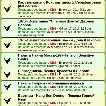
Как связаться с Константином Б.Серафимовым
(КаБээСыч)
Последнее сообщение
KBS
«
Вт окт 14, 2014 5:21 pm
Добавлено в форуме
Регистрация, Отзывы и как со мной
связаться
1978 - Испытания "Спелеан Шанта" Джоном
Веббом
Последнее сообщение
KBS
«
Сб авг 17, 2013 3:58 pm
Добавлено в форуме
Литература по SRT и вертикальной
технике на русском
1976-Самостраховочный зажим Дона Дэвисона
Последнее сообщение
KBS
«
Вс июл 28, 2013 6:16 am
Добавлено в форуме
Литература по SRT и вертикальной
технике на русском
Памяти Лайла Мосса-1977-Tension Sensitive
Gibbs
Последнее сообщение
KBS
«
Вт июл 09, 2013 2:42 pm
Добавлено в форуме
Памяти Друзей и Коллег
С праздником Весны, Красоты и Любви!
Последнее сообщение
KBS
«
Пт мар 08, 2013 10:16 am
Добавлено в форуме
Новости Спелео-форума
Нахаль Тмарим - уточненные навески
Последнее сообщение
KBS
«
Пн ноя 05, 2012 6:29 am
Добавлено в форуме
Пещеры и каньоны Израиля
Вьетнам - Hang Son Doong - Пещера Горной
Реки
Последнее сообщение
KBS
«
Сб авг 11, 2012 6:20 pm