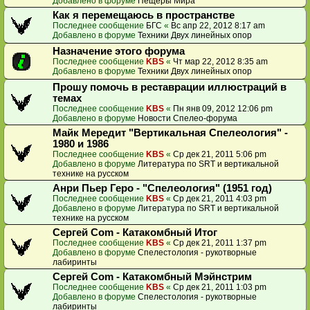
Добавлено в форуме
Пещеры Мира
Как я перемещаюсь в пространстве
Последнее сообщение
БГС
«
Вс апр 22, 2012 8:17 am
Добавлено в форуме
Техники Двух линейных опор
Назначение этого форума
Последнее сообщение
KBS
«
Чт мар 22, 2012 8:35 am
Добавлено в форуме
Техники Двух линейных опор
Прошу помочь в реставрации иллюстраций в
темах
Последнее сообщение
KBS
«
Пн янв 09, 2012 12:06 pm
Добавлено в форуме
Новости Спелео-форума
Майк Мередит "Вертикальная Спелеология" -
1980 и 1986
Последнее сообщение
KBS
«
Ср дек 21, 2011 5:06 pm
Добавлено в форуме
Литература по SRT и вертикальной
технике на русском
Анри Пьер Геро - "Спелеология" (1951 год)
Последнее сообщение
KBS
«
Ср дек 21, 2011 4:03 pm
Добавлено в форуме
Литература по SRT и вертикальной
технике на русском
Сергей Com - Катакомбный Итог
Последнее сообщение
KBS
«
Ср дек 21, 2011 1:37 pm
Добавлено в форуме
Спелестология - рукотворные
лабиринты
Сергей Com - Катакомбный Мэйнстрим
Последнее сообщение
KBS
«
Ср дек 21, 2011 1:03 pm
Добавлено в форуме
Спелестология - рукотворные
лабиринты