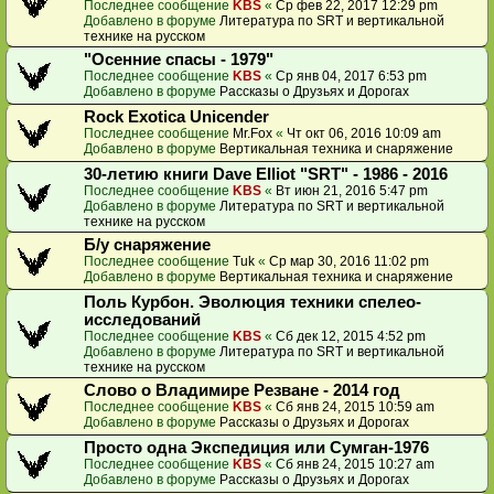
Последнее сообщение
KBS
«
Ср фев 22, 2017 12:29 pm
Добавлено в форуме
Литература по SRT и вертикальной
технике на русском
"Осенние спасы - 1979"
Последнее сообщение
KBS
«
Ср янв 04, 2017 6:53 pm
Добавлено в форуме
Рассказы о Друзьях и Дорогах
Rock Exotica Unicender
Последнее сообщение
Mr.Fox
«
Чт окт 06, 2016 10:09 am
Добавлено в форуме
Вертикальная техника и снаряжение
30-летию книги Dave Elliot "SRT" - 1986 - 2016
Последнее сообщение
KBS
«
Вт июн 21, 2016 5:47 pm
Добавлено в форуме
Литература по SRT и вертикальной
технике на русском
Б/у снаряжение
Последнее сообщение
Tuk
«
Ср мар 30, 2016 11:02 pm
Добавлено в форуме
Вертикальная техника и снаряжение
Поль Курбон. Эволюция техники спелео-
исследований
Последнее сообщение
KBS
«
Сб дек 12, 2015 4:52 pm
Добавлено в форуме
Литература по SRT и вертикальной
технике на русском
Слово о Владимире Резване - 2014 год
Последнее сообщение
KBS
«
Сб янв 24, 2015 10:59 am
Добавлено в форуме
Рассказы о Друзьях и Дорогах
Просто одна Экспедиция или Сумган-1976
Последнее сообщение
KBS
«
Сб янв 24, 2015 10:27 am
Добавлено в форуме
Рассказы о Друзьях и Дорогах