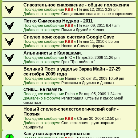
Спасательное снаряжение - общие положения
Последнее сообщение
KBS
«
Пн дек 12, 2011 3:28 pm
Добавлено в форуме
Специальное спасательное снаряжение
Петко Симеонов Недков - 2011
Последнее сообщение
KBS
«
Пн май 09, 2011 6:47 am
Добавлено в форуме
Памяти Друзей и Коллег
Спелео поисковая система Google Cave
Последнее сообщение
KBS
«
Пн янв 11, 2010 6:55 pm
Добавлено в форуме
Новости Спелео-форума
Альпинисты с Калашами.
Последнее сообщение
БГС
«
Пт дек 25, 2009 11:26 pm
Добавлено в форуме
Грот "Троглобионт"
Великий Пост в ущелье Зарка Майн - 27-29
сентября 2009 года
Последнее сообщение
Namor
«
Сб окт 31, 2009 10:59 pm
Добавлено в форуме
Рассказы о Друзьях и Дорогах
стиш... на память
Последнее сообщение
Ptuha
«
Вс апр 05, 2009 1:24 am
Добавлено в форуме
Регистрация, Отзывы и как со мной
связаться
Новый спелео-спелестологический сайт -
Поэзия
Последнее сообщение
KBS
«
Сб авг 30, 2008 12:50 pm
Добавлено в форуме
Спелестология - рукотворные
лабиринты
Как у нас зарегистрироваться