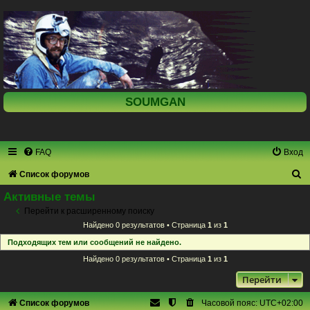
SOUMGAN
FAQ
Вход
П
Список форумов
о
Активные темы
и
Перейти к расширенному поиску
Найдено 0 результатов • Страница
1
из
1
с
Подходящих тем или сообщений не найдено.
к
Найдено 0 результатов • Страница
1
из
1
Перейти
Список форумов
Часовой пояс:
UTC+02:00