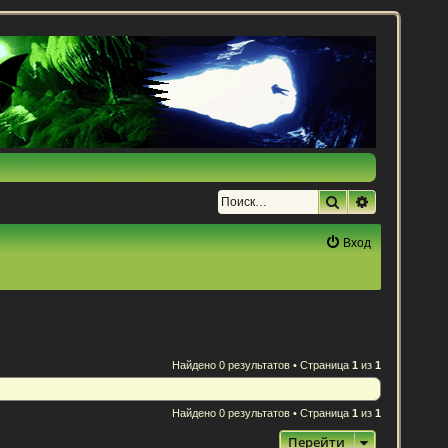
Поиск
Расширенн
Вход
Найдено 0 результатов • Страница
1
из
1
Найдено 0 результатов • Страница
1
из
1
Перейти