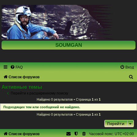
SOUMGAN
FAQ
Вход
П
Список форумов
о
Активные темы
и
Перейти к расширенному поиску
Найдено 0 результатов • Страница
1
из
1
с
Подходящих тем или сообщений не найдено.
к
Найдено 0 результатов • Страница
1
из
1
Перейти
Список форумов
Часовой пояс:
UTC+02:00