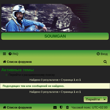
SOUMGAN
FAQ
Вход
П
Список форумов
о
Активные темы
и
Перейти к расширенному поиску
Найдено 0 результатов • Страница
1
из
1
с
Подходящих тем или сообщений не найдено.
к
Найдено 0 результатов • Страница
1
из
1
Перейти
Список форумов
Часовой пояс:
UTC+02:00