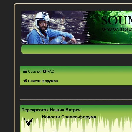
Ссылки
FAQ
Список форумов
Перекресток Наших Встреч
Новости Спелео-форума