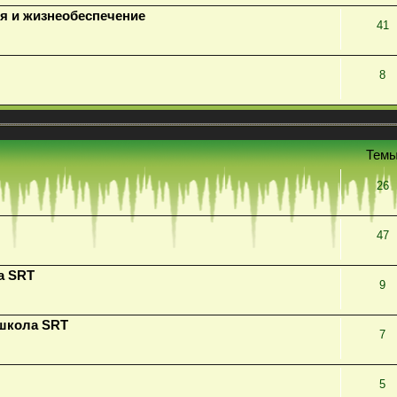
я и жизнеобеспечение
41
8
Тем
26
47
а SRT
9
 школа SRT
7
5