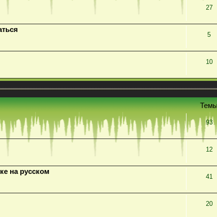
27
аться
5
10
Тем
93
12
ке на русском
41
20