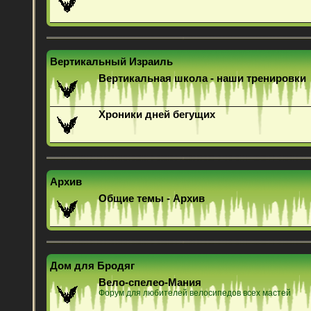
Вертикальный Израиль
Вертикальная школа - наши тренировки
Хроники дней бегущих
Архив
Общие темы - Архив
Дом для Бродяг
Вело-спелео-Мания
Форум для любителей велосипедов всех мастей