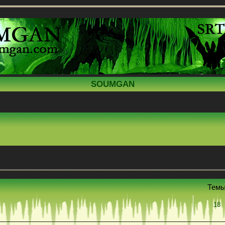
SOUMGAN
Тем
18