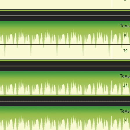
Тем
5
79
Тем
45
Тем
7