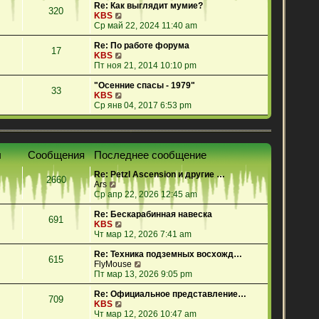
е
Re: Как выглядит мумие?
320
й
П
KBS
т
е
Ср май 22, 2024 11:40 am
и
р
к
е
Re: По работе форума
17
п
й
П
KBS
о
т
е
Пт ноя 21, 2014 10:10 pm
с
и
р
л
к
е
"Осенние спасы - 1979"
33
е
п
й
П
KBS
д
о
т
е
Ср янв 04, 2017 6:53 pm
н
с
и
р
е
л
к
е
м
е
п
й
у
д
о
т
ы
Сообщения
Последнее сообщение
с
н
с
и
о
е
л
к
Re: Petzl Ascension и другие …
о
м
е
п
2660
П
Ars
б
у
д
о
е
Ср апр 22, 2026 12:45 am
щ
с
н
с
р
е
о
е
л
е
Re: Бескарабинная навеска
н
о
м
е
691
й
П
KBS
и
б
у
д
т
е
Чт мар 12, 2026 7:41 am
ю
щ
с
н
и
р
е
о
е
к
е
Re: Техника подземных восхожд…
н
о
м
615
п
й
П
FlyMouse
и
б
у
о
т
е
Пт мар 13, 2026 9:05 pm
ю
щ
с
с
и
р
е
о
л
к
е
Re: Официальное представление…
н
о
709
е
п
П
й
KBS
и
б
д
о
е
т
Чт мар 12, 2026 10:47 am
ю
щ