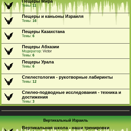
Пещеры Мира
Темы:
11
Пещеры и каньоны Израиля
Темы:
16
Пещеры Казахстана
Темы:
6
Пещеры Абхазии
Модератор:
Victor
Темы:
6
Пещеры Урала
Темы:
6
Спелестология - рукотворные лабиринты
Темы:
12
Спелео-подводные исследования - техника и
достижения
Темы:
3
Вертикальный Израиль
Вертикальная школа - наши тренировки