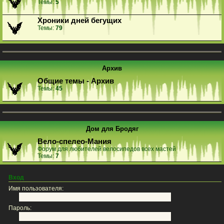
Темы:
5
Хроники дней бегущих
Темы:
79
Архив
Общие темы - Архив
Темы:
45
Дом для Бродяг
Вело-спелео-Мания
Форум для любителей велосипедов всех мастей
Темы:
7
Вход
Имя пользователя:
Пароль: