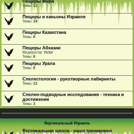
Пещеры Мира
Темы:
11
Пещеры и каньоны Израиля
Темы:
16
Пещеры Казахстана
Темы:
6
Пещеры Абхазии
Модератор:
Victor
Темы:
6
Пещеры Урала
Темы:
6
Спелестология - рукотворные лабиринты
Темы:
12
Спелео-подводные исследования - техника и
достижения
Темы:
3
Вертикальный Израиль
Вертикальная школа - наши тренировки