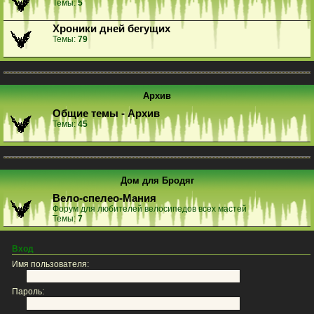
Темы:
5
Хроники дней бегущих
Темы:
79
Архив
Общие темы - Архив
Темы:
45
Дом для Бродяг
Вело-спелео-Мания
Форум для любителей велосипедов всех мастей
Темы:
7
Вход
Имя пользователя:
Пароль: