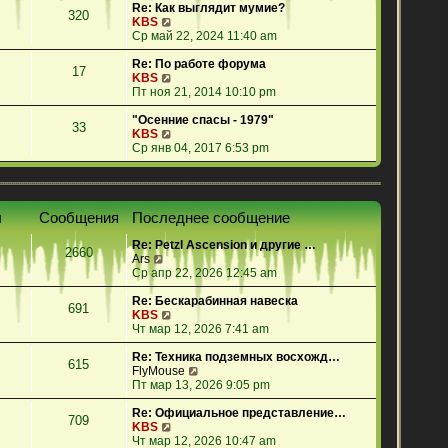
е
Re: Как выглядит мумие?
320
й
П
KBS
т
е
Ср май 22, 2024 11:40 am
и
р
к
е
Re: По работе форума
17
п
й
П
KBS
о
т
е
Пт ноя 21, 2014 10:10 pm
с
и
р
л
к
е
"Осенние спасы - 1979"
33
е
п
й
П
KBS
д
о
т
е
Ср янв 04, 2017 6:53 pm
н
с
и
р
е
л
к
е
м
е
п
й
у
д
о
т
ы
Сообщения
Последнее сообщение
с
н
с
и
о
е
л
к
Re: Petzl Ascension и другие …
о
м
е
п
2660
П
Ars
б
у
д
о
е
Ср апр 22, 2026 12:45 am
щ
с
н
с
р
е
о
е
л
е
Re: Бескарабинная навеска
н
о
м
е
691
й
П
KBS
и
б
у
д
т
е
Чт мар 12, 2026 7:41 am
ю
щ
с
н
и
р
е
о
е
к
е
Re: Техника подземных восхожд…
н
о
м
615
п
й
П
FlyMouse
и
б
у
о
т
е
Пт мар 13, 2026 9:05 pm
ю
щ
с
с
и
р
е
о
л
к
е
Re: Официальное представление…
н
о
709
е
п
П
й
KBS
и
б
д
о
е
т
Чт мар 12, 2026 10:47 am
ю
щ