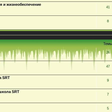
я и жизнеобеспечение
41
8
Тем
26
47
а SRT
9
 школа SRT
7
5