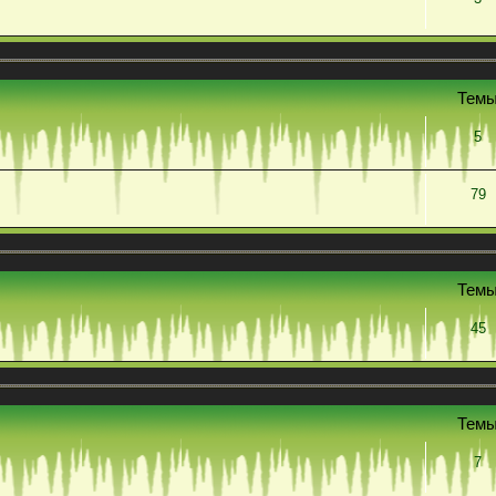
Тем
5
79
Тем
45
Тем
7