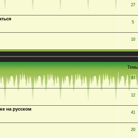
27
аться
5
10
Тем
93
12
ке на русском
41
20