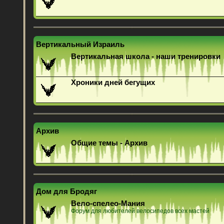
Вертикальный Израиль
Вертикальная школа - наши тренировки
Хроники дней бегущих
Архив
Общие темы - Архив
Дом для Бродяг
Вело-спелео-Мания
Форум для любителей велосипедов всех мастей