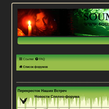
Ссылки
FAQ
Список форумов
Перекресток Наших Встреч
Новости Спелео-форума