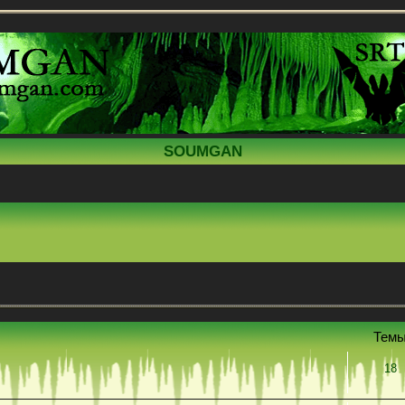
SOUMGAN
Тем
18