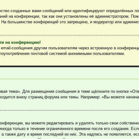
ество созданных вами сообщений или идентифицируют определённых пол
ний на конференции, так как они установлены её администратором. По
. На большинстве конференций это запрещено, и модератор или админис
йти на конференцию!
ь email-сообщения другим пользователям через встроенную в конференц
злоупотребления почтовой системой анонимными пользователями.
овая тема». Для размещения сообщения в теме щёлкните по кнопке «Отв
ходится внизу страниц форума или темы. Например: «Вы можете начина
онференции, вы можете редактировать и удалять только свои собствен
огда только в течение ограниченного времени после его создания. Если
, а также дату и время последней из них. Эта надпись не появляется, 