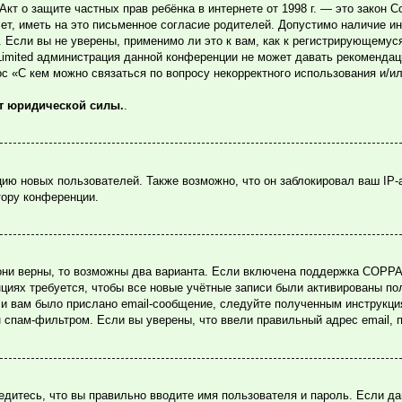
или Акт о защите частных прав ребёнка в интернете от 1998 г. — это зако
, иметь на это письменное согласие родителей. Допустимо наличие ин
Если вы не уверены, применимо ли это к вам, как к регистрирующемуся
Limited администрация данной конференции не может давать рекомендац
ос «С кем можно связаться по вопросу некорректного использования и/и
ет юридической силы.
.
ю новых пользователей. Также возможно, что он заблокировал ваш IP-
тору конференции.
они верны, то возможны два варианта. Если включена поддержка COPPA и
циях требуется, чтобы все новые учётные записи были активированы по
и вам было прислано email-сообщение, следуйте полученным инструкция
н спам-фильтром. Если вы уверены, что ввели правильный адрес email, 
едитесь, что вы правильно вводите имя пользователя и пароль. Если д