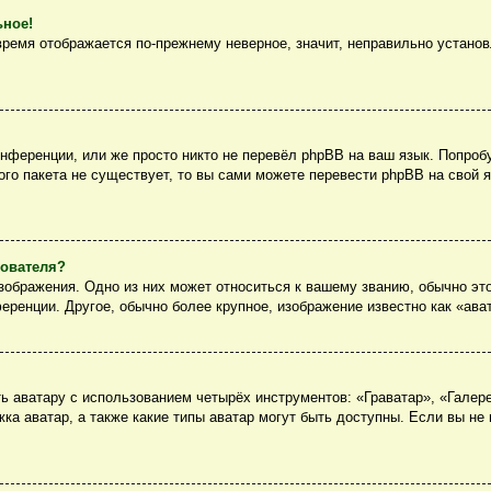
ьное!
 время отображается по-прежнему неверное, значит, неправильно устано
нференции, или же просто никто не перевёл phpBB на ваш язык. Попроб
вого пакета не существует, то вы сами можете перевести phpBB на сво
зователя?
ображения. Одно из них может относиться к вашему званию, обычно это
еренции. Другое, обычно более крупное, изображение известно как «ава
 аватару с использованием четырёх инструментов: «Граватар», «Галер
ка аватар, а также какие типы аватар могут быть доступны. Если вы не