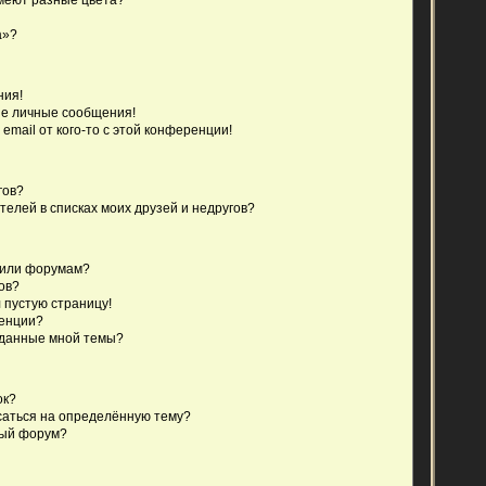
а»?
ния!
е личные сообщения!
email от кого-то с этой конференции!
гов?
телей в списках моих друзей и недругов?
 или форумам?
ов?
 пустую страницу!
ренции?
зданные мной темы?
ок?
исаться на определённую тему?
ный форум?