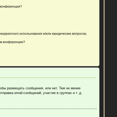
 конференции?
екорректного использования и/или юридических вопросов,
ом конференции?
тобы размещать сообщения, или нет. Тем не менее
равка email-сообщений, участие в группах и т. д.