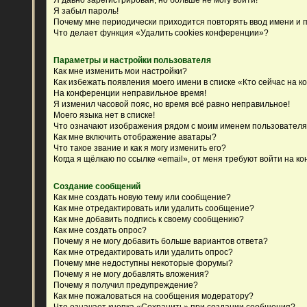
Я забыл пароль!
Почему мне периодически приходится повторять ввод имени и 
Что делает функция «Удалить cookies конференции»?
Параметры и настройки пользователя
Как мне изменить мои настройки?
Как избежать появления моего имени в списке «Кто сейчас на 
На конференции неправильное время!
Я изменил часовой пояс, но время всё равно неправильное!
Моего языка нет в списке!
Что означают изображения рядом с моим именем пользовател
Как мне включить отображение аватары?
Что такое звание и как я могу изменить его?
Когда я щёлкаю по ссылке «email», от меня требуют войти на к
Создание сообщений
Как мне создать новую тему или сообщение?
Как мне отредактировать или удалить сообщение?
Как мне добавить подпись к своему сообщению?
Как мне создать опрос?
Почему я не могу добавить больше вариантов ответа?
Как мне отредактировать или удалить опрос?
Почему мне недоступны некоторые форумы?
Почему я не могу добавлять вложения?
Почему я получил предупреждение?
Как мне пожаловаться на сообщения модератору?
Что означает кнопка «Сохранить» при создании сообщения?