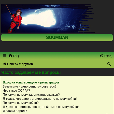
SOUMGAN
FAQ
Вход
П
Список форумов
о
Часто задаваемые вопросы
и
Вход на конференцию и регистрация
с
Зачем мне нужно регистрироваться?
к
Что такое COPPA?
Почему я не могу зарегистрироваться?
Я только что зарегистрировался, но не могу войти!
Почему я не могу войти?
Я давно зарегистрирован, но больше не могу войти!
Я забыл пароль!