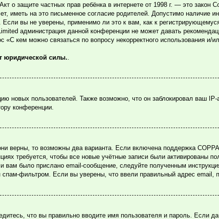
или Акт о защите частных прав ребёнка в интернете от 1998 г. — это зако
, иметь на это письменное согласие родителей. Допустимо наличие ин
Если вы не уверены, применимо ли это к вам, как к регистрирующемуся
Limited администрация данной конференции не может давать рекомендац
ос «С кем можно связаться по вопросу некорректного использования и/и
ет юридической силы.
.
ю новых пользователей. Также возможно, что он заблокировал ваш IP-
тору конференции.
они верны, то возможны два варианта. Если включена поддержка COPPA и
циях требуется, чтобы все новые учётные записи были активированы по
и вам было прислано email-сообщение, следуйте полученным инструкция
н спам-фильтром. Если вы уверены, что ввели правильный адрес email, 
едитесь, что вы правильно вводите имя пользователя и пароль. Если д