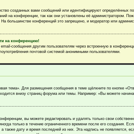
ество созданных вами сообщений или идентифицируют определённых пол
ний на конференции, так как они установлены её администратором. По
. На большинстве конференций это запрещено, и модератор или админис
йти на конференцию!
ь email-сообщения другим пользователям через встроенную в конференц
злоупотребления почтовой системой анонимными пользователями.
овая тема». Для размещения сообщения в теме щёлкните по кнопке «Отв
ходится внизу страниц форума или темы. Например: «Вы можете начина
онференции, вы можете редактировать и удалять только свои собствен
огда только в течение ограниченного времени после его создания. Если
, а также дату и время последней из них. Эта надпись не появляется, 