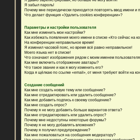
Я забыл пароль!
Почему мне периодически приходится повторять ввод имени и 
Что делает функция «Удалить cookies конференции»?
Параметры и настройки пользователя
Как мне изменить мои настройки?
Как избежать появления моего имени в списке «Кто сейчас на 
На конференции неправильное время!
Я изменил часовой пояс, но время всё равно неправильное!
Моего языка нет в списке!
Что означают изображения рядом с моим именем пользовател
Как мне включить отображение аватары?
Что такое звание и как я могу изменить его?
Когда я щёлкаю по ссылке «email», от меня требуют войти на к
Создание сообщений
Как мне создать новую тему или сообщение?
Как мне отредактировать или удалить сообщение?
Как мне добавить подпись к своему сообщению?
Как мне создать опрос?
Почему я не могу добавить больше вариантов ответа?
Как мне отредактировать или удалить опрос?
Почему мне недоступны некоторые форумы?
Почему я не могу добавлять вложения?
Почему я получил предупреждение?
Как мне пожаловаться на сообщения модератору?
Что означает кнопка «Сохранить» при создании сообщения?