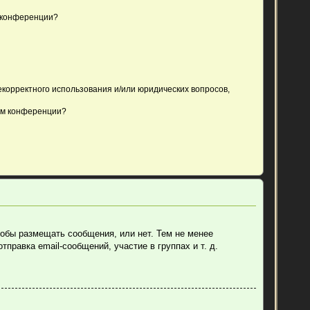
 конференции?
екорректного использования и/или юридических вопросов,
ом конференции?
тобы размещать сообщения, или нет. Тем не менее
равка email-сообщений, участие в группах и т. д.