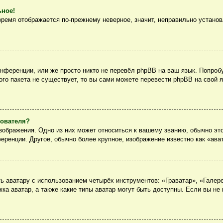
ьное!
 время отображается по-прежнему неверное, значит, неправильно устано
нференции, или же просто никто не перевёл phpBB на ваш язык. Попроб
вого пакета не существует, то вы сами можете перевести phpBB на сво
зователя?
ображения. Одно из них может относиться к вашему званию, обычно это
еренции. Другое, обычно более крупное, изображение известно как «ава
 аватару с использованием четырёх инструментов: «Граватар», «Галер
ка аватар, а также какие типы аватар могут быть доступны. Если вы не