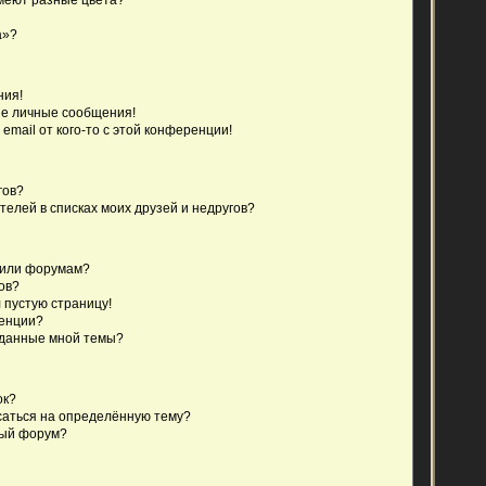
а»?
ния!
е личные сообщения!
email от кого-то с этой конференции!
гов?
телей в списках моих друзей и недругов?
 или форумам?
ов?
 пустую страницу!
ренции?
зданные мной темы?
ок?
исаться на определённую тему?
ный форум?