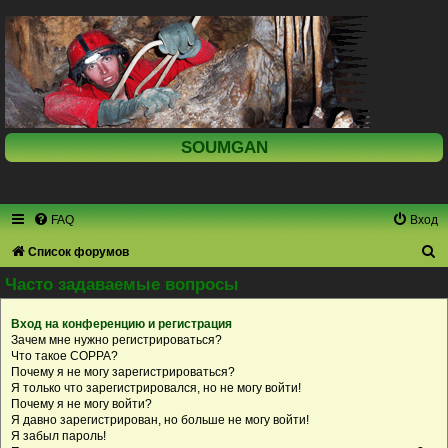
SOUMGAN
FAQ
Вход
П
Список форумов
о
Часто задаваемые вопросы
и
Вход на конференцию и регистрация
с
Зачем мне нужно регистрироваться?
к
Что такое COPPA?
Почему я не могу зарегистрироваться?
Я только что зарегистрировался, но не могу войти!
Почему я не могу войти?
Я давно зарегистрирован, но больше не могу войти!
Я забыл пароль!